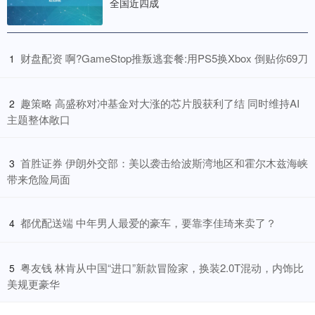
全国近四成
​财盘配资 啊?GameStop推叛逃套餐:用PS5换Xbox 倒贴你69刀
1
​趣策略 高盛称对冲基金对大涨的芯片股获利了结 同时维持AI
2
主题整体敞口
​首胜证券 伊朗外交部：美以袭击给波斯湾地区和霍尔木兹海峡
3
带来危险局面
​都优配送端 中年男人最爱的豪车，要靠李佳琦来卖了？
4
​粤友钱 林肯从中国“进口”新款冒险家，换装2.0T混动，内饰比
5
美规更豪华