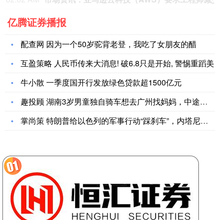
亿腾证券播报
配查网 因为一个50岁驼背老登，我吃了女朋友的醋
互盈策略 人民币传来大消息! 破6.8只是开始, 警惕重蹈美
牛小散 一季度国开行发放绿色贷款超1500亿元
趣投顾 湖南3岁男童独自骑车想去广州找妈妈，中途被好心人送回
掌尚策 特朗普给以色列的军事行动“踩刹车”，内塔尼亚胡会听话