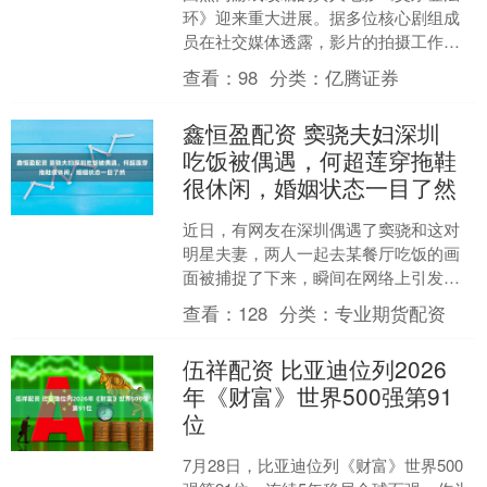
环》迎来重大进展。据多位核心剧组成
员在社交媒体透露，影片的拍摄工作已
正式完成，将按计划于2028年3月3日在
查看：
98
分类：
亿腾证券
全球IMAX影院上....
鑫恒盈配资 窦骁夫妇深圳
吃饭被偶遇，何超莲穿拖鞋
很休闲，婚姻状态一目了然
近日，有网友在深圳偶遇了窦骁和这对
明星夫妻，两人一起去某餐厅吃饭的画
面被捕捉了下来，瞬间在网络上引发了
热议。这对小夫妻的婚姻状态，一直是
查看：
128
分类：
专业期货配资
大家关注的焦点，这次被偶....
伍祥配资 比亚迪位列2026
年《财富》世界500强第91
位
7月28日，比亚迪位列《财富》世界500