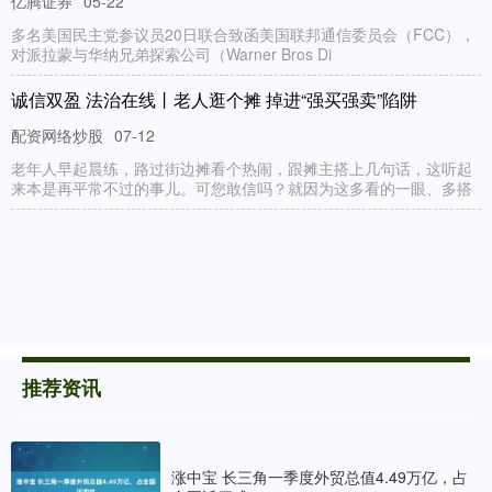
亿腾证券
05-22
多名美国民主党参议员20日联合致函美国联邦通信委员会（FCC），
对派拉蒙与华纳兄弟探索公司（Warner Bros Di
诚信双盈 法治在线丨老人逛个摊 掉进“强买强卖”陷阱
配资网络炒股
07-12
老年人早起晨练，路过街边摊看个热闹，跟摊主搭上几句话，这听起
来本是再平常不过的事儿。可您敢信吗？就因为这多看的一眼、多搭
推荐资讯
涨中宝 长三角一季度外贸总值4.49万亿，占