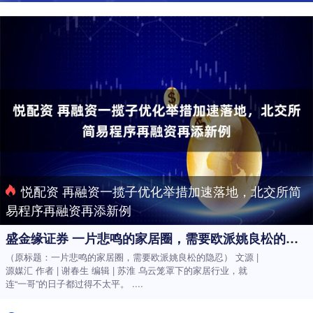
悦配资 再融资一揽子优化举措加速落地，北交所简
易程序再融资再添新例
盛金缘证券 一片悲鸣的家居圈，需要欧派姚良松的隐忍
（原标题：一片悲鸣的家居圈，需要欧派姚良松的隐忍） 文源 |
源媒汇 作者 | 谢春生 编辑 | 苏淮 乌云笼罩下的家居行业，就
连“一哥”的日子都过得不太平。 ....