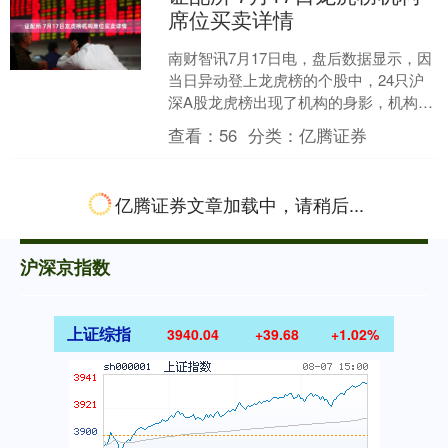
席位买卖详情
南财智讯7月17日电，盘后数据显示，因
当日异动登上龙虎榜的个股中，24只沪
深A股龙虎榜出现了机构的身影，机构合
计净卖出30714.91万元，具体来看，机
查看：
56
分类：
亿腾证券
构净买入....
亿腾证券文章加载中，请稍后...
沪深京指数
上证综指
3940.04
+39.68
+1.02%