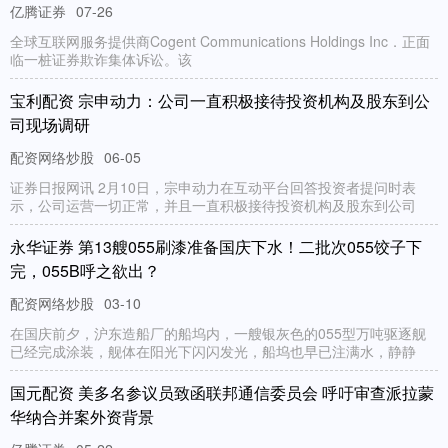
亿腾证券
07-26
全球互联网服务提供商Cogent Communications Holdings Inc．正面
临一桩证券欺诈集体诉讼。该
宝利配资 宗申动力：公司一直积极接待投资机构及股东到公
司现场调研
配资网络炒股
06-05
证券日报网讯 2月10日，宗申动力在互动平台回答投资者提问时表
示，公司运营一切正常，并且一直积极接待投资机构及股东到公司
永华证券 第13艘055刷漆准备国庆下水！二批次055饺子下
完，055B呼之欲出？
配资网络炒股
03-10
在国庆前夕，沪东造船厂的船坞内，一艘银灰色的055型万吨驱逐舰
已经完成涂装，舰体在阳光下闪闪发光，船坞也早已注满水，静静
国元配资 美多名参议员致函联邦通信委员会 呼吁审查派拉蒙
华纳合并案外资背景