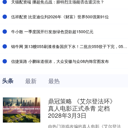
天猫配资端 挪超焦点战：腓特烈主场能否击退汉坎？
伍祥配资 比亚迪位列2026年《财富》世界500强第91位
牛小散 一季度国开行发放绿色贷款超1500亿元
锦牛网 第13艘055刷漆准备国庆下水！二批次055饺子下完，055B呼之欲出？
信捷策路 小鹏味道很浓，大众安徽与众08内饰官图发布
头条
最新
最热
鼎冠策略 《艾尔登法环》
真人电影正式杀青 定档
2028年3月3日
由热门游戏改编的真人电影《艾尔登法