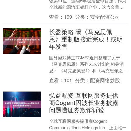
强第91位，连续5年稳居全球百强，作为
全球新能源汽车标杆企业，这含金量真
的拉满了。 不仅2025年狂卖460万辆拿
查看：
199
分类：
安全配资公司
下全球....
长盈策略 曝《马克思佩
恩》重制版接近完成！或明
年发售
国外游戏博主TCMF2近日整理了关于
《马克思佩恩》系列未来计划的相关消
息： 《马克思佩恩1》和《马克思佩恩
2》重制版目前正在开发中，且开发进度
查看：
101
分类：
配资网络炒股
已经接近完成。 有....
弘益配资 互联网服务提供
商Cogent因波长业务披露
问题遭证券欺诈诉讼
全球互联网服务提供商Cogent
Communications Holdings Inc．正面临一