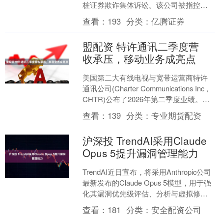
桩证券欺诈集体诉讼。该公司被指控在
2024年2月29日至202....
查看：
193
分类：
亿腾证券
盟配资 特许通讯二季度营
收承压，移动业务成亮点
美国第二大有线电视与宽带运营商特许
通讯公司(Charter Communications Inc ,
CHTR)公布了2026年第二季度业绩。财
报显示，公司当季....
查看：
139
分类：
专业期货配资
沪深投 TrendAI采用Claude
Opus 5提升漏洞管理能力
TrendAI近日宣布，将采用Anthropic公司
最新发布的Claude Opus 5模型，用于强
化其漏洞优先级评估、分析与虚拟修复
能力。此举旨在帮助安全团队....
查看：
181
分类：
安全配资公司